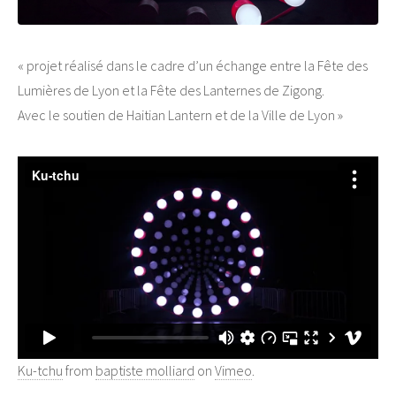
« projet réalisé dans le cadre d’un échange entre la Fête des
Lumières de Lyon et la Fête des Lanternes de Zigong.
Avec le soutien de Haitian Lantern et de la Ville de Lyon »
Ku-tchu
from
baptiste molliard
on
Vimeo
.