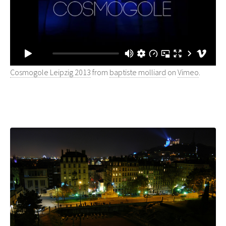
Cosmogole Leipzig 2013
from
baptiste molliard
on
Vimeo
.